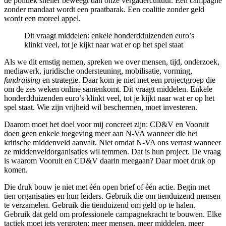
de politiek sneller beweegt dan onze vergadercultuur.
Een campagne
zonder mandaat wordt een praatbarak. Een coalitie zonder geld
wordt een moreel appel.
Dit vraagt middelen: enkele honderdduizenden euro’s
klinkt veel, tot je kijkt naar wat er op het spel staat
Als we dit ernstig nemen, spreken we over mensen, tijd, onderzoek,
mediawerk, juridische ondersteuning, mobilisatie, vorming,
fundraising
en strategie. Daar kom je niet met een projectgroep die
om de zes weken online samenkomt. Dit vraagt middelen. Enkele
honderdduizenden euro’s klinkt veel, tot je kijkt naar wat er op het
spel staat.
Wie zijn vrijheid wil beschermen, moet investeren.
Daarom moet het doel voor mij concreet zijn:
CD&V en
Vooruit
doen geen enkele toegeving meer aan N-VA wanneer die het
kritische middenveld aanvalt.
Niet omdat N-VA ons verrast wanneer
ze middenveldorganisaties wil temmen. Dat is hun project. De vraag
is waarom Vooruit en CD&V daarin meegaan? Daar moet druk op
komen.
Die druk bouw je niet met één open brief of één actie. Begin met
tien organisaties en hun leiders. Gebruik die om tienduizend mensen
te verzamelen. Gebruik die tienduizend om geld op te halen.
Gebruik dat geld om professionele campagnekracht te bouwen. Elke
tactiek moet iets vergroten: meer mensen, meer middelen, meer