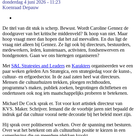
donderdag 4 juni 2026 - 11:23
Koenraad Depauw
De titel van dit stuk is scherp. Bewust. Wordt Caroline Gennez de
doodgraver van het kritische middenveld? Ik hoop van niet. Maar
hoop vraagt meer dan hopen dat het zal meevallen. En dus ligt de
vraag niet alleen bij Gennez. Ze ligt ook bij directeurs, bestuurders,
medewerkers, leden, kunstenaars, activisten, fondsenwervers en
bondgenoten. Gaan we ons hiertegen organiseren?
Met
S&L Strategies and Leaders
en
Karakters
organiseerden we een
paar weken geleden
Ars Strategica
, een strategiedag voor de kunst-,
cultuur- en erfgoedsector. In de zaal zaten heel wat directeurs.
Mensen die cultuurhuizen trekken, ploegen rechthouden,
programma’s maken, publiek zoeken, begrotingen dichtfietsen en
ondertussen ook nog iets maatschappelijks proberen te betekenen.
Michael De Cock sprak er. Tot voor kort artistiek directeur van
KVS. Maker. Schrijver. Iemand die de voorbije jaren niet bepaald de
indruk gaf dat cultuur vooral nette decoratie bij het beleid moet zijn.
Hij sprak over politiserend werken. Over de spanning met besturen.
Over wat het betekent om als cultuurhuis positie te kiezen in een
samenleving die op meerdere plekken kraakt.