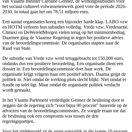
van Vlaams minister Caroline Gennez, de werkingssubsidies voor
het sociaal-cultureel volwassenenwerk goed voor de periode 2026-
2030. In totaal gaat het om 78,51 miljoen euro.
Een aantal organisaties kreeg een bijzonder harde klap. LABO vzw
en HOTM verloren hun subsidies volledig. Vrede vzw, Vredesactie,
Climaxi en DeWereldMorgen vielen terug op het minimumbedrag.
Daarmee ging de Vlaamse Regering in tegen het positieve advies
van de beoordelingscommissie. De organisaties stapten naar de
Raad van State.
De subsidie van Vrede vzw werd teruggebracht tot 150.000 euro,
ondanks dus een positieve beoordeling. Een organisatie dient een
dossier in. Een beoordelingscommissie doet haar werk. De
organisatie krijgt volgens haar een positief advies. Daarna grijpt de
politiek in. Niet omdat de werking plots slecht blijkt. Niet omdat er
fraude op tafel ligt. Maar omdat de organisatie politiek verdacht
wordt gemaakt.
In het Vlaams Parlement verdedigde Gennez de beslissing door te
zeggen dat de regering zich “voor bijna 90 procent” baseerde op de
adviezen van de beoordelingscommissies. Ze voegde eraan toe dat
de beslissing ook een compromis was tussen de drie
regeringspartijen.
Voor het middenveld zit de angst natuurlijk in die laatste 10 procent.