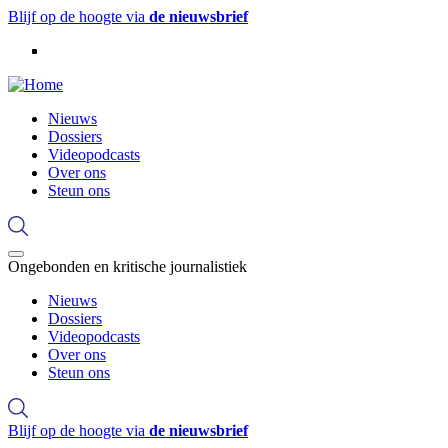
Overslaan
Blijf op de hoogte via
de nieuwsbrief
en
naar
de
inhoud
gaan
Hoofdnavigatie
Nieuws
Dossiers
Videopodcasts
Over ons
Steun ons
Ongebonden en kritische journalistiek
Hoofdnavigatie
Nieuws
Dossiers
Videopodcasts
Over ons
Steun ons
Blijf op de hoogte via
de nieuwsbrief