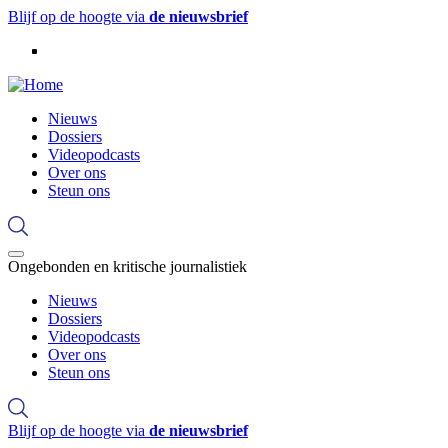
Overslaan
Blijf op de hoogte via
de nieuwsbrief
en
naar
de
inhoud
gaan
Hoofdnavigatie
Nieuws
Dossiers
Videopodcasts
Over ons
Steun ons
Ongebonden en kritische journalistiek
Hoofdnavigatie
Nieuws
Dossiers
Videopodcasts
Over ons
Steun ons
Blijf op de hoogte via
de nieuwsbrief