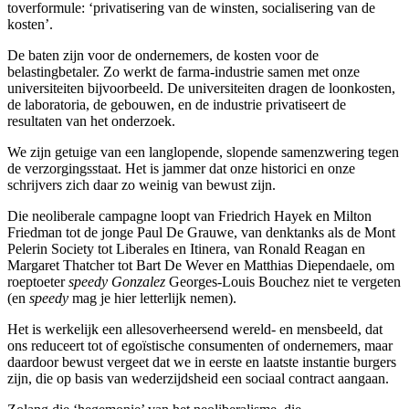
toverformule: ‘privatisering van de winsten, socialisering van de
kosten’.
De baten zijn voor de ondernemers, de kosten voor de
belastingbetaler. Zo werkt de farma-industrie samen met onze
universiteiten bijvoorbeeld. De universiteiten dragen de loonkosten,
de laboratoria, de gebouwen, en de industrie privatiseert de
resultaten van het onderzoek.
We zijn getuige van een langlopende, slopende samenzwering tegen
de verzorgingsstaat. Het is jammer dat onze historici en onze
schrijvers zich daar zo weinig van bewust zijn.
Die neoliberale campagne loopt van Friedrich Hayek en Milton
Friedman tot de jonge Paul De Grauwe, van denktanks als de Mont
Pelerin Society tot Liberales en Itinera, van Ronald Reagan en
Margaret Thatcher tot Bart De Wever en Matthias Diependaele, om
roeptoeter
speedy Gonzalez
Georges-Louis Bouchez niet te vergeten
(en
speedy
mag je hier letterlijk nemen).
Het is werkelijk een allesoverheersend wereld- en mensbeeld, dat
ons reduceert tot of egoïstische consumenten of ondernemers, maar
daardoor bewust vergeet dat we in eerste en laatste instantie burgers
zijn, die op basis van wederzijdsheid een sociaal contract aangaan.