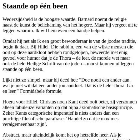
Staande op één been
Wederzijdsheid is de hoogste waarde. Barnard noemt de religie
naast de kunst de belichaming van het hogere. Maar hij vergeet uit te
leggen waarom. Ik wil hem even een handje helpen.
Omdat hij net als ik een groot bewonderaar is van de joodse traditie,
begin ik daar. Bij Hillel. Die rabbijn, een van de wijste mensen die
ooit op deze aardkloot hebben rondgelopen, beweerde met enig
gevoel voor humor dat je de Thora – de leer, de morele wet maar
ook de hele Heilige Schrift van de joden – moest kunnen uitleggen
staande op één been.
Lijkt niet zo simpel, maar hij deed het: “Doe nooit een ander aan,
wat je niet wil dat een ander jou aandoet. Dat is de hele Thora. Ga
en leer.” Formidabele formule.
Hoera voor Hillel. Christus noch Kant deed ooit beter, zij verzonnen
alleen fabuleuze varianten op dat bijna axiomatische basisprincipe.
Zeker Kants categorische imperatief is niets anders dan een
prachtige filosofische parafrase. ‘Handel zo dat je maximes
veralgemeenbaar zijn’.
Abstract, maar uiteindelijk komt het op hetzelfde neer. Als je