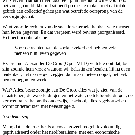
wil sterven. Barnard heeft daar een punt: niemand wil ervoor door
het vuur gaan, blijkbaar. Dat heeft precies te maken met dat totale
gebrek aan collectief geheugen wat betreft de oorsprong van de
verzorgingsstaat.
Want voor de rechten van de sociale zekerheid hebben vele mensen
hun leven gegeven. En dat vergeten werd bewust georganiseerd.
Het heet neoliberalisme.
Voor de rechten van de sociale zekerheid hebben vele
mensen hun leven gegeven
Ex-premier Alexander De Croo (Open VLD) vertelde ooit dat, toen
zijn zoontje hem vroeg waarom wij belastingen betalen, hij na even
nadenken, het naar eigen zeggen dan maar meteen opgaf, het leek
hem onbegonnen werk.
Wat? Alles, beste zoontje van De Croo, alles wat je ziet, van de
straatstenen, de waterleidingen en het water, de telefoonleidingen, de
kerncentrales, het gratis onderwijs, je school, alles is gebouwd en
wordt onderhouden met belastinggeld.
Nondeku, seg
Maar, dat is de truc, het is allemaal zoveel mogelijk vakkundig
geprivatiseerd onder het neoliberalisme, met een economische