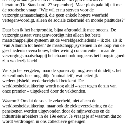
literatuur (De Standaard, 27 september). Maar plots pakt hij uit met
de retorische vraag: “Wie wil er nu sterven voor de
verzorgingsmaatschappij, die geen enkele hogere waarheid
vertegenwoordigt, alleen de sociale zekerheid en morele platitudes?”
Daar ben ik het hartgrondig, bijna afgrondelijk mee oneens. De
verzorgingsstaat vertegenwoordigt niet alleen het beste
maatschappelijke systeem uit de wereldgeschiedenis – ik zie, als ik
‘van Altamira tot heden’ de maatschappijsystemen in de loop van de
geschiedenis overschouw, bitter weinig concurrentie – maar de
verzorgingsmaatschappij belichaamt ook nog eens het hoogste goed:
zijn wederzijdsheid.
We zijn het vergeten, maar de sporen zijn nog overal duidelijk: het
ziekenfonds heet nog altijd ‘mutualiteit’, wat letterlijk
wederzijdsheid, wederkerigheid betekent. De
werkloosheidsuitkering wordt nog altijd – zeer tegen de zin van
onze premier – uitgekeerd door de vakbonden.
Waarom? Omdat de sociale zekerheid, niet alleen de
werkloosheidsuitkering, maar ook de ziekteverzekering én de
pensioenen werden uitgevonden door de mijnwerkers en de
industriële arbeiders in de 19e eeuw. Je vraagt je af waarom dat zo
wordt verdrongen in ons collectieve geheugen.