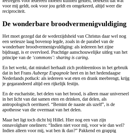
leefregels voor iedereen moeten kunnen gelden, betekent dat wat
voor mij geldt, ook voor jou geldt en omgekeerd, altijd weer die
reciprociteit.
De wonderbare broodvermenigvuldiging
Het moet gezegd dat de wederzijdsheid van Christus daar wel nog
een serieuze laag bovenop legde, zoals in de parabel van de
wonderbare broodvermenigvuldiging: als iedereen het zijne
bijdraagt, is er overvloed. Prachtige aanschouwelijke uitleg van het
principe van de
‘commons’:
sharing is caring
.
En het werkt, dat mirakel herhaalt zich probleemloos in het gebruik
dat in het Frans
Auberge Espagnole
heet en in het hedendaagse
Nederlands
potluck:
als iedereen wat eten en drank meebrengt, krijg
je gegarandeerd altijd een rijkelijk festijn.
En de eucharistie, het delen van het brood, is alleen maar universeel
in het licht van dat samen eten en drinken, dat delen, als
antropologisch oerritueel. “Bemint de naaste als uzelf”, is de
apotheose van die overmaat van het delen.
Maar het ligt toch dicht bij Hillel. Hier nog een van zijn
onnavolgbare oneliners: “Indien niet voor mij, voor wie dan wel?
Indien alleen voor mij, wat ben ik dan?” Pakkend en grappig