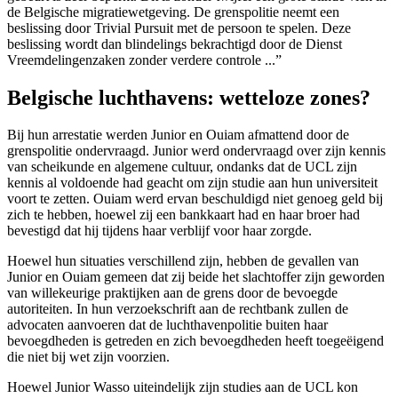
de Belgische migratiewetgeving. De grenspolitie neemt een
beslissing door Trivial Pursuit met de persoon te spelen. Deze
beslissing wordt dan blindelings bekrachtigd door de Dienst
Vreemdelingenzaken zonder verdere controle ...”
Belgische luchthavens: wetteloze zones?
Bij hun arrestatie werden Junior en Ouiam afmattend door de
grenspolitie ondervraagd. Junior werd ondervraagd over zijn kennis
van scheikunde en algemene cultuur, ondanks dat de UCL zijn
kennis al voldoende had geacht om zijn studie aan hun universiteit
voort te zetten. Ouiam werd ervan beschuldigd niet genoeg geld bij
zich te hebben, hoewel zij een bankkaart had en haar broer had
bevestigd dat hij tijdens haar verblijf voor haar zorgde.
Hoewel hun situaties verschillend zijn, hebben de gevallen van
Junior en Ouiam gemeen dat zij beide het slachtoffer zijn geworden
van willekeurige praktijken aan de grens door de bevoegde
autoriteiten. In hun verzoekschrift aan de rechtbank zullen de
advocaten aanvoeren dat de luchthavenpolitie buiten haar
bevoegdheden is getreden en zich bevoegdheden heeft toegeëigend
die niet bij wet zijn voorzien.
Hoewel Junior Wasso uiteindelijk zijn studies aan de UCL kon