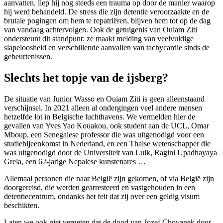
aanvatten, liep hij nog steeds een trauma op door de manier waarop
hij werd behandeld. De stress die zijn detentie veroorzaakte en de
brutale pogingen om hem te repatriëren, blijven hem tot op de dag
van vandaag achtervolgen. Ook de getuigenis van Ouiam Ziti
ondersteunt dit standpunt: ze maakt melding van veelvuldige
slapeloosheid en verschillende aanvallen van tachycardie sinds de
gebeurtenissen.
Slechts het topje van de ijsberg?
De situatie van Junior Wasso en Ouiam Ziti is geen alleenstaand
verschijnsel. In 2021 alleen al ondergingen veel andere mensen
hetzelfde lot in Belgische luchthavens. We vermelden hier de
gevallen van Yves Yao Kouakou, ook student aan de UCL, Omar
Mboup, een Senegalese professor die was uitgenodigd voor een
studiebijeenkomst in Nederland, en een Thaise wetenschapper die
was uitgenodigd door de Universiteit van Luik, Ragini Upadhayaya
Grela, een 62-jarige Nepalese kunstenares …
Allemaal personen die naar België zijn gekomen, of via België zijn
doorgereisd, die werden gearresteerd en vastgehouden in een
detentiecentrum, ondanks het feit dat zij over een geldig visum
beschikten.
Laten we ook niet vergeten dat de dood van Jozef Chovanek door