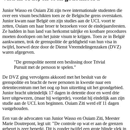
Junior Wasso en Ouiam Ziti zijn twee internationale studenten die
over een visum beschikten toen ze de Belgische grens overstaken.
Junior kwam naar België om zijn studies aan de UCL voort te
zetten, Ouiam om haar broer te bezoeken voor de eindejaarsfeesten.
Ze hadden in hun land van herkomst talrijke en kostbare procedures
moeten doorlopen om het juiste visum te krijgen. Toen ze in België
aankwamen, trok de grenspolitie de geldigheid van hun visa in
twijfel, hoewel deze door de Dienst Vreemdelingenzaken (DVZ)
waren afgegeven.
"De grenspolitie neemt een beslissing door Trivial
Pursuit met de persoon te spelen."
De DVZ ging vervolgens akkoord met het besluit van de
grenspolitie en bracht de twee personen in kwestie naar een
detentiecentrum met het oog op hun uitzetting uit het grondgebied.
Junior bracht uiteindelijk 17 dagen in detentie door en werd drie
keer uitgewezen, (maar hij weigerde), voordat hij eindelijk aan zijn
studie aan de UCL kon beginnen. Ouiam Ziti werd elf 11 dagen
vastgehouden.
Een van de advocaten van Junior Wasso en Ouiam Ziti, Meester
Marie Doutrepont, legt uit: "De controle op wat er aan de grenzen
gebeurt is zeer beperkt. Dit is zonder twijfel een grote blinde vlek in