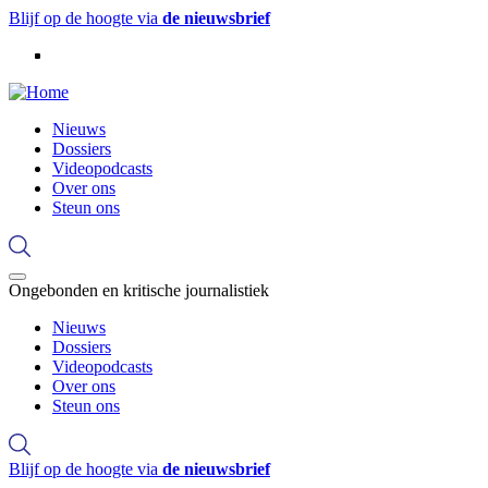
Overslaan
Blijf op de hoogte via
de nieuwsbrief
en
naar
de
inhoud
gaan
Hoofdnavigatie
Nieuws
Dossiers
Videopodcasts
Over ons
Steun ons
Ongebonden en kritische journalistiek
Hoofdnavigatie
Nieuws
Dossiers
Videopodcasts
Over ons
Steun ons
Blijf op de hoogte via
de nieuwsbrief